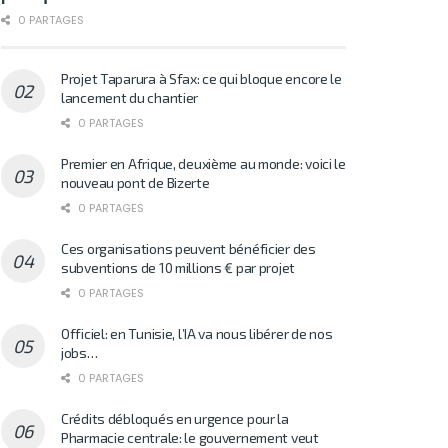
0 PARTAGES
Projet Taparura à Sfax: ce qui bloque encore le
lancement du chantier
0 PARTAGES
Premier en Afrique, deuxième au monde: voici le
nouveau pont de Bizerte
0 PARTAGES
Ces organisations peuvent bénéficier des
subventions de 10 millions € par projet
0 PARTAGES
Officiel: en Tunisie, l’IA va nous libérer de nos
jobs…
0 PARTAGES
Crédits débloqués en urgence pour la
Pharmacie centrale: le gouvernement veut