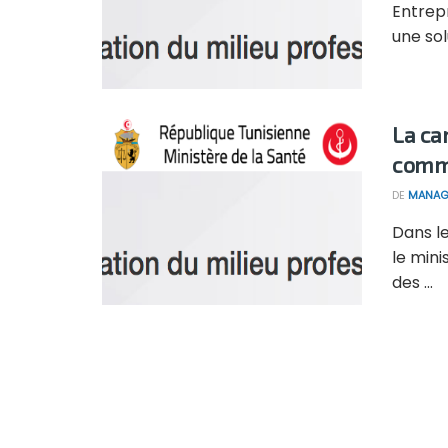
Entrep
une sol
La ca
comme
DE
MANAG
Dans l
le mini
des ...