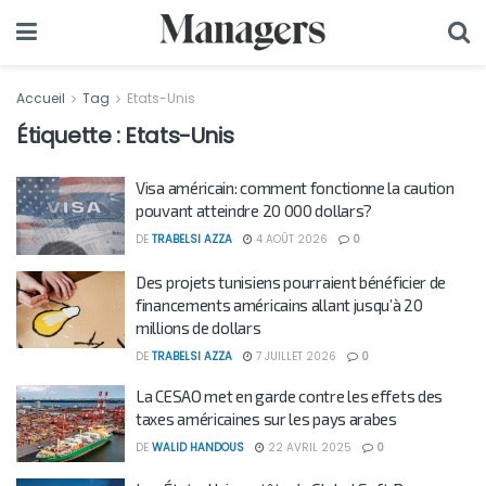
Accueil
Tag
Etats-Unis
Étiquette :
Etats-Unis
Visa américain: comment fonctionne la caution
pouvant atteindre 20 000 dollars?
DE
TRABELSI AZZA
4 AOÛT 2026
0
Des projets tunisiens pourraient bénéficier de
financements américains allant jusqu’à 20
millions de dollars
DE
TRABELSI AZZA
7 JUILLET 2026
0
La CESAO met en garde contre les effets des
taxes américaines sur les pays arabes
DE
WALID HANDOUS
22 AVRIL 2025
0