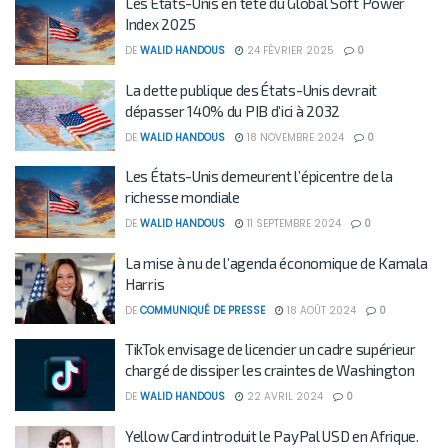
Les États-Unis en tête du Global Soft Power
Index 2025
DE
WALID HANDOUS
24 FÉVRIER 2025
0
La dette publique des États-Unis devrait
dépasser 140% du PIB d’ici à 2032
DE
WALID HANDOUS
18 NOVEMBRE 2024
0
Les États-Unis demeurent l’épicentre de la
richesse mondiale
DE
WALID HANDOUS
11 SEPTEMBRE 2024
0
La mise à nu de l’agenda économique de Kamala
Harris
DE
COMMUNIQUÉ DE PRESSE
18 AOÛT 2024
0
TikTok envisage de licencier un cadre supérieur
chargé de dissiper les craintes de Washington
DE
WALID HANDOUS
22 AVRIL 2024
0
Yellow Card introduit le PayPal USD en Afrique.