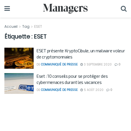
Accueil
Tag
ESET
Étiquette :
ESET
ESET présente KryptoCibule, un malware voleur
de cryptomonnaies
DE
COMMUNIQUÉ DE PRESSE
3 SEPTEMBRE 2020
0
Eset : 10 conseils pour se protéger des
cybermenaces durant les vacances
DE
COMMUNIQUÉ DE PRESSE
5 AOÛT 2020
0