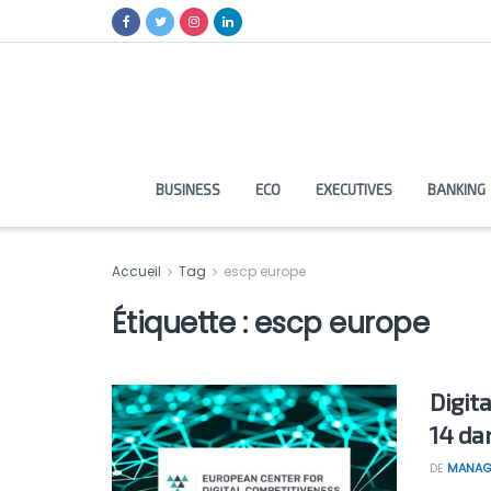
BUSINESS
ECO
EXECUTIVES
BANKING
Accueil
Tag
escp europe
Étiquette :
escp europe
Digita
14 da
DE
MANAG