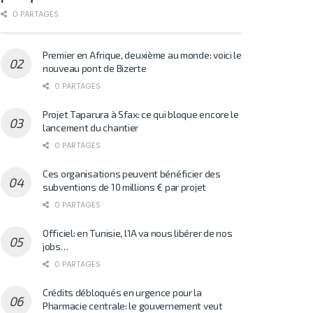
0 PARTAGES
Premier en Afrique, deuxième au monde: voici le
nouveau pont de Bizerte
0 PARTAGES
Projet Taparura à Sfax: ce qui bloque encore le
lancement du chantier
0 PARTAGES
Ces organisations peuvent bénéficier des
subventions de 10 millions € par projet
0 PARTAGES
Officiel: en Tunisie, l’IA va nous libérer de nos
jobs…
0 PARTAGES
Crédits débloqués en urgence pour la
Pharmacie centrale: le gouvernement veut