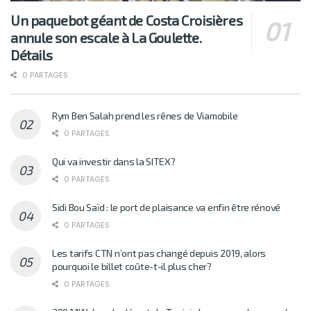
Un paquebot géant de Costa Croisières
annule son escale à La Goulette.
Détails
0 PARTAGES
Rym Ben Salah prend les rênes de Viamobile
0 PARTAGES
Qui va investir dans la SITEX?
0 PARTAGES
Sidi Bou Saïd : le port de plaisance va enfin être rénové
0 PARTAGES
Les tarifs CTN n’ont pas changé depuis 2019, alors
pourquoi le billet coûte-t-il plus cher?
0 PARTAGES