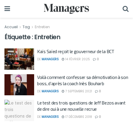
Accueil
Tag
Entretien
Étiquette :
Entretien
Kaïs Saïed reçoit le gouverneur de la BCT
DE
MANAGERS
14 FÉVRIER 2025
0
Voilà comment confesser sa démotivation à son
boss, d’après la coach Inès Bouharb
DE
MANAGERS
7 SEPTEMBRE 2021
0
Le test des trois questions de Jeff Bezos avant
de dire oui à une nouvelle recrue
DE
MANAGERS
17 DÉCEMBRE 2018
0