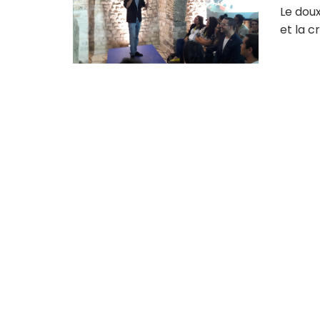
Le dou
et la c