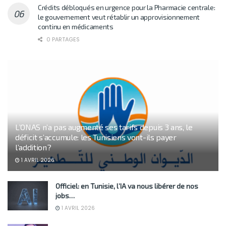
Crédits débloqués en urgence pour la Pharmacie centrale:
le gouvernement veut rétablir un approvisionnement
continu en médicaments
0 PARTAGES
L’ONAS n’a pas augmenté ses tarifs depuis 3 ans, le
déficit s’accumule: les Tunisiens vont-ils payer
l’addition?
1 AVRIL 2026
Officiel: en Tunisie, l’IA va nous libérer de nos
jobs…
1 AVRIL 2026