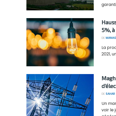
garanti
Hauss
5%, à 
DE
MANAG
La prod
2021, u
Maghr
d’élec
DE
SAHAR
Un mar
voir le