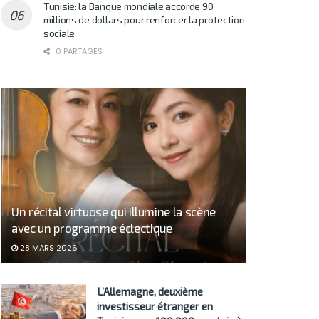
Tunisie: la Banque mondiale accorde 90
millions de dollars pour renforcer la protection
sociale
0 PARTAGES
Un récital virtuose qui illumine la scène
avec un programme éclectique
28 MARS 2026
L’Allemagne, deuxième
investisseur étranger en