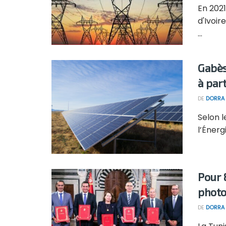
En 202
d'Ivoir
...
Gabès
à part
DE
DORRA 
Selon l
l’Énerg
Pour 
photo
DE
DORRA 