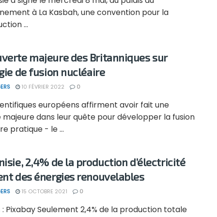
sie a signé le mercredi 8 mai, au palais du
nement à La Kasbah, une convention pour la
ction ...
verte majeure des Britanniques sur
rgie de fusion nucléaire
ERS
10 FÉVRIER 2022
0
entifiques européens affirment avoir fait une
 majeure dans leur quête pour développer la fusion
e pratique - le ...
isie, 2,4% de la production d’électricité
ent des énergies renouvelables
ERS
15 OCTOBRE 2021
0
 : Pixabay Seulement 2,4% de la production totale