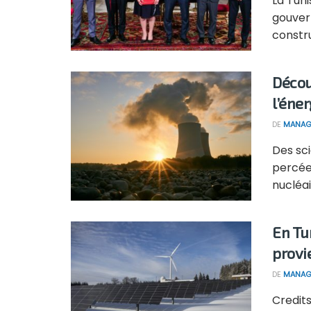
La Tuni
gouver
constru
Décou
l’éne
DE
MANAG
Des sci
percée
nucléair
En Tun
provi
DE
MANAG
Credits