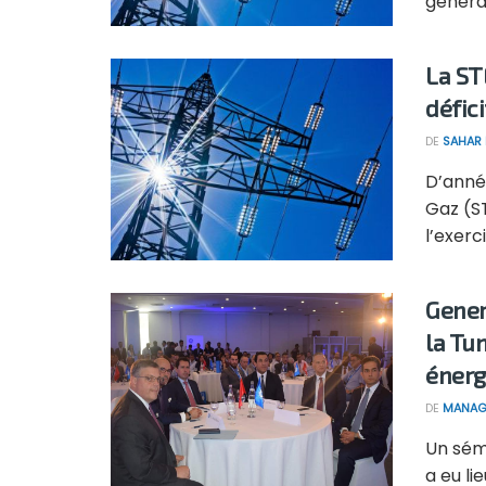
général
La ST
défici
DE
SAHAR
D’année
Gaz (ST
l’exerci
Gener
la Tu
énerg
DE
MANAG
Un sém
a eu lie