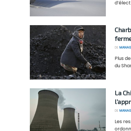
d’élect
Charbo
ferme
DE
MANAG
Plus de
du Shanx
La Ch
l’app
DE
MANAG
Les re
ordonn