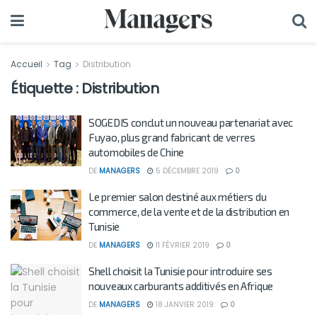
Accueil
Tag
Distribution
Étiquette :
Distribution
SOGEDIS conclut un nouveau partenariat avec
Fuyao, plus grand fabricant de verres
automobiles de Chine
DE
MANAGERS
5 DÉCEMBRE 2019
0
Le premier salon destiné aux métiers du
commerce, de la vente et de la distribution en
Tunisie
DE
MANAGERS
11 FÉVRIER 2019
0
Shell choisit la Tunisie pour introduire ses
nouveaux carburants additivés en Afrique
DE
MANAGERS
18 JANVIER 2019
0