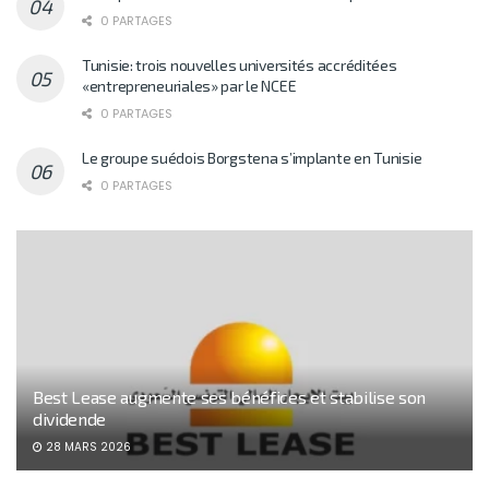
0 PARTAGES
Tunisie: trois nouvelles universités accréditées
«entrepreneuriales» par le NCEE
0 PARTAGES
Le groupe suédois Borgstena s’implante en Tunisie
0 PARTAGES
Best Lease augmente ses bénéfices et stabilise son
dividende
28 MARS 2026