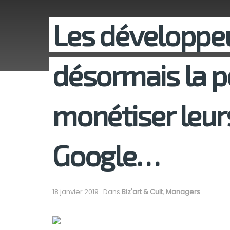
Les développeu
désormais la po
monétiser leur
Google…
18 janvier 2019
Dans
Biz'art & Cult
,
Managers