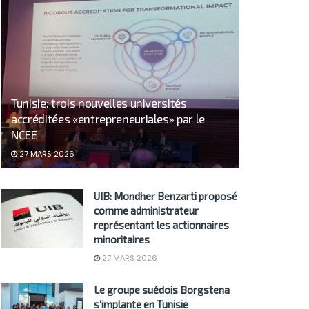
Tunisie: trois nouvelles universités
accréditées «entrepreneuriales» par le
NCEE
27 MARS 2026
UIB: Mondher Benzarti proposé
comme administrateur
représentant les actionnaires
minoritaires
27 MARS 2026
Le groupe suédois Borgstena
s’implante en Tunisie