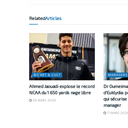
Related
Articles
BIZ'ART & CULT
MANAGERS
Ahmed Jaouadi explose le record
Dr Oumeima 
NCAA du 1 650 yards nage libre
d’Euklydia: 
qui sécurise
26 MARS 2026
manager
17 MARS 202