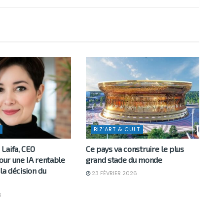
BIZ'ART & CULT
Laifa, CEO
Ce pays va construire le plus
pour une IA rentable
grand stade du monde
 la décision du
23 FÉVRIER 2026
6