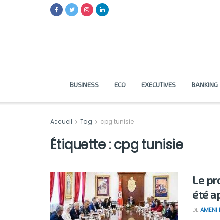
BUSINESS
ECO
EXECUTIVES
BANKING
Accueil
Tag
cpg tunisie
Étiquette :
cpg tunisie
Le pr
été a
DE
AMENI 