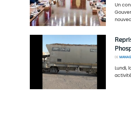
Un cons
Gouver
nouvea
Repri
Phosp
DE
MANAG
Lundi,
activit