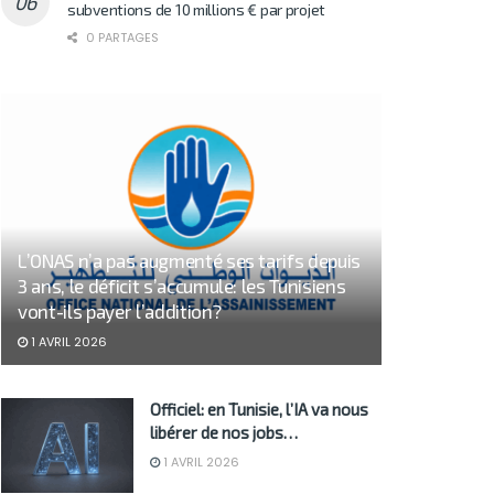
subventions de 10 millions € par projet
0 PARTAGES
L’ONAS n’a pas augmenté ses tarifs depuis
3 ans, le déficit s’accumule: les Tunisiens
vont-ils payer l’addition?
1 AVRIL 2026
Officiel: en Tunisie, l’IA va nous
libérer de nos jobs…
1 AVRIL 2026