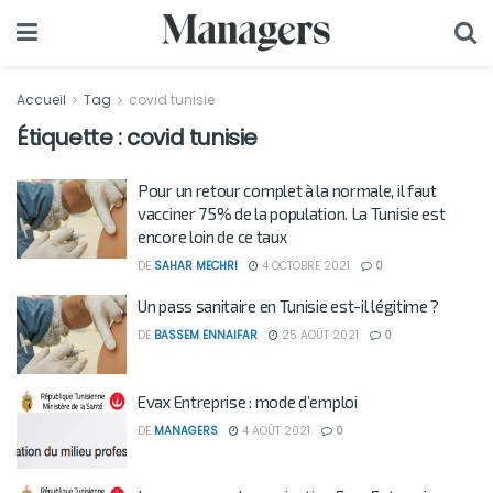
Accueil
Tag
covid tunisie
Étiquette :
covid tunisie
Pour un retour complet à la normale, il faut
vacciner 75% de la population. La Tunisie est
encore loin de ce taux
DE
SAHAR MECHRI
4 OCTOBRE 2021
0
Un pass sanitaire en Tunisie est-il légitime ?
DE
BASSEM ENNAIFAR
25 AOÛT 2021
0
Evax Entreprise : mode d’emploi
DE
MANAGERS
4 AOÛT 2021
0