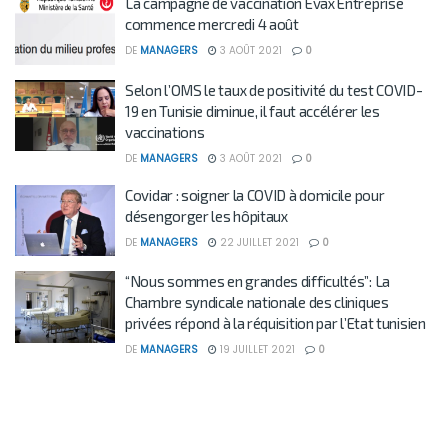
La campagne de vaccination Evax Entreprise
commence mercredi 4 août
DE
MANAGERS
3 AOÛT 2021
0
Selon l’OMS le taux de positivité du test COVID-
19 en Tunisie diminue, il faut accélérer les
vaccinations
DE
MANAGERS
3 AOÛT 2021
0
Covidar : soigner la COVID à domicile pour
désengorger les hôpitaux
DE
MANAGERS
22 JUILLET 2021
0
“Nous sommes en grandes difficultés”: La
Chambre syndicale nationale des cliniques
privées répond à la réquisition par l’Etat tunisien
DE
MANAGERS
19 JUILLET 2021
0