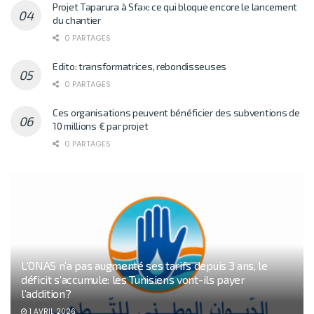
Projet Taparura à Sfax: ce qui bloque encore le lancement
du chantier
0 PARTAGES
Edito: transformatrices, rebondisseuses
0 PARTAGES
Ces organisations peuvent bénéficier des subventions de
10 millions € par projet
0 PARTAGES
L’ONAS n’a pas augmenté ses tarifs depuis 3 ans, le
déficit s’accumule: les Tunisiens vont-ils payer
l’addition?
1 AVRIL 2026