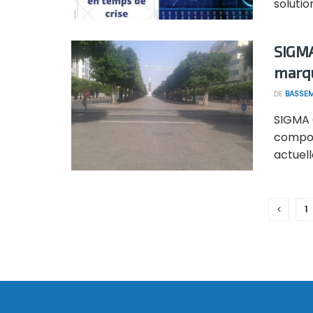
solutio
SIGMA
marqu
DE
BASSEM
SIGMA C
comport
actuelle
1