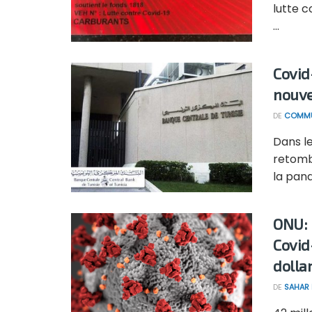
lutte 
...
Covid
nouve
DE
COMMU
Dans le
retomb
la pand
ONU: 
Covid
dolla
DE
SAHAR