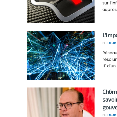
sur l’i
auprès .
L’imp
DE
SAHAR
Réseaux
résolu
IT d’un
Chôma
savoi
gouv
DE
SAHAR