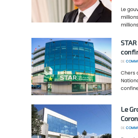
Le gou
millio
million
STAR 
conf
DE
COMMU
Chers a
Nationa
confine
Le Gr
Coron
DE
COMMU