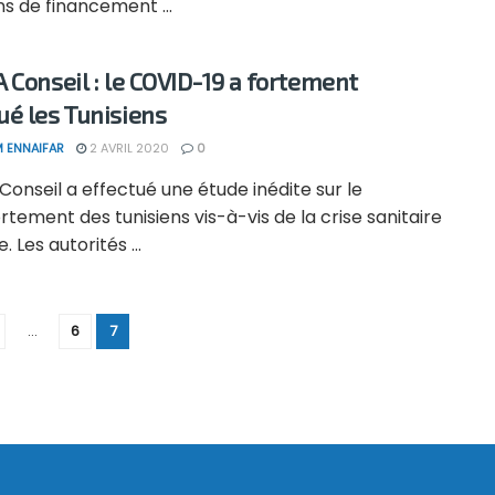
ns de financement ...
 Conseil : le COVID-19 a fortement
é les Tunisiens
 ENNAIFAR
2 AVRIL 2020
0
onseil a effectué une étude inédite sur le
ement des tunisiens vis-à-vis de la crise sanitaire
. Les autorités ...
…
6
7