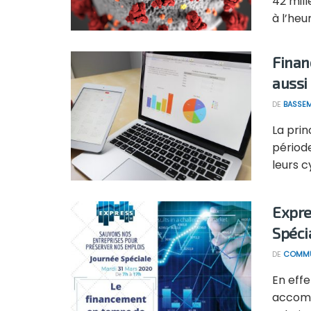
42 mil
à l’heu
Finan
aussi
DE
BASSEM
La pri
périod
leurs cy
Expre
Spéci
DE
COMMU
En effe
accomp