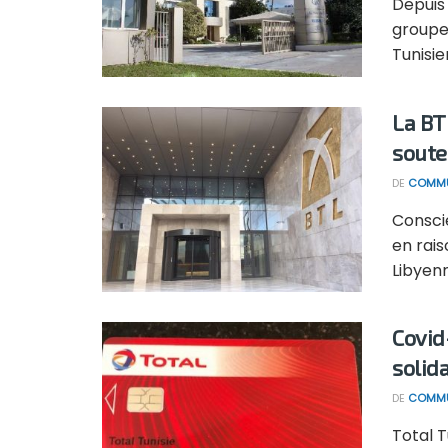
Depuis 
groupe 
Tunisien
La BT
soute
DE
COMMU
Conscie
en rai
Libyenne
Covid-
solida
DE
COMMU
Total T