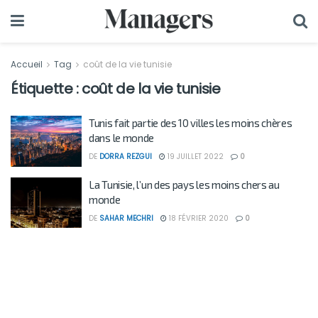
Accueil
Tag
coût de la vie tunisie
Étiquette :
coût de la vie tunisie
Tunis fait partie des 10 villes les moins chères
dans le monde
DE
DORRA REZGUI
19 JUILLET 2022
0
La Tunisie, l’un des pays les moins chers au
monde
DE
SAHAR MECHRI
18 FÉVRIER 2020
0