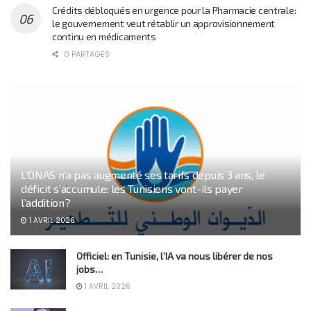
Crédits débloqués en urgence pour la Pharmacie centrale:
le gouvernement veut rétablir un approvisionnement
continu en médicaments
0 PARTAGES
L’ONAS n’a pas augmenté ses tarifs depuis 3 ans, le
déficit s’accumule: les Tunisiens vont-ils payer
l’addition?
1 AVRIL 2026
Officiel: en Tunisie, l’IA va nous libérer de nos
jobs…
1 AVRIL 2026