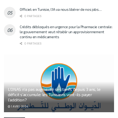
Officiel: en Tunisie, l’IA va nous libérer de nos jobs…
0 PARTAGES
Crédits débloqués en urgence pour la Pharmacie centrale:
le gouvernement veut rétablir un approvisionnement
continu en médicaments
0 PARTAGES
L’ONAS n’a pas augmenté ses tarifs depuis 3 ans, le
déficit s’accumule: les Tunisiens vont-ils payer
l’addition?
1 AVRIL 2026