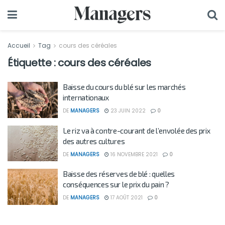
Accueil
Tag
cours des céréales
Étiquette :
cours des céréales
Baisse du cours du blé sur les marchés
internationaux
DE
MANAGERS
23 JUIN 2022
0
Le riz va à contre-courant de l’envolée des prix
des autres cultures
DE
MANAGERS
16 NOVEMBRE 2021
0
Baisse des réserves de blé : quelles
conséquences sur le prix du pain ?
DE
MANAGERS
17 AOÛT 2021
0