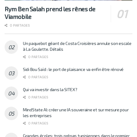
Rym Ben Salah prend les rênes de
Viamobile
0 PARTAGES
Un paquebot géant de Costa Croisières annule son escale
à La Goulette. Détails
0 PARTAGES
Sidi Bou Saïd : le port de plaisance va enfin être rénové
0 PARTAGES
Qui va investir dans la SITEX?
0 PARTAGES
MindState AI: créer une IA souveraine et sur mesure pour
les entreprises
0 PARTAGES
Grandes écoles: trois prépas tunisiennes dans le premier