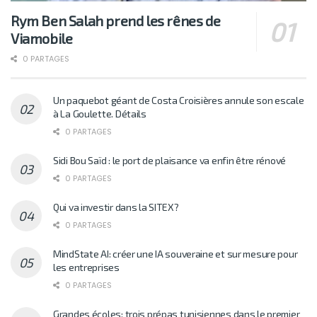
Rym Ben Salah prend les rênes de
Viamobile
0 PARTAGES
Un paquebot géant de Costa Croisières annule son escale
à La Goulette. Détails
0 PARTAGES
Sidi Bou Saïd : le port de plaisance va enfin être rénové
0 PARTAGES
Qui va investir dans la SITEX?
0 PARTAGES
MindState AI: créer une IA souveraine et sur mesure pour
les entreprises
0 PARTAGES
Grandes écoles: trois prépas tunisiennes dans le premier