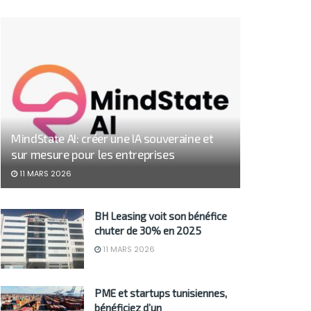
MindState AI: créer une IA souveraine et
sur mesure pour les entreprises
11 MARS 2026
BH Leasing voit son bénéfice
chuter de 30% en 2025
11 MARS 2026
PME et startups tunisiennes,
bénéficiez d’un