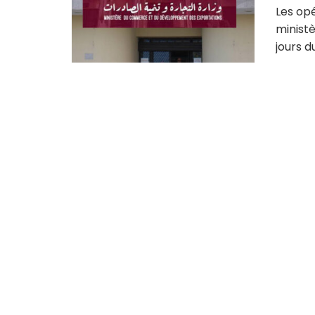
Les op
minist
jours du