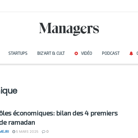
STARTUPS
BIZ’ART & CULT
VIDÉO
PODCAST
ique
ôles économiques: bilan des 4 premiers
 de ramadan
MEJRI
5 MARS 2025
0