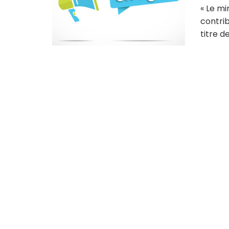
« Le mi
contrib
titre de