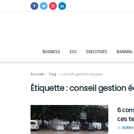
BUSINESS
ECO
EXECUTIVES
BANKING
Accueil
Tag
conseil gestion équipe
Étiquette :
conseil gestion 
6 con
ces t
DE
DORRA 