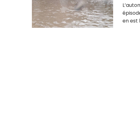
L’autom
épisod
en est l