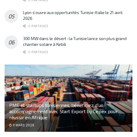
0 PARTAGES
Lyon s’ouvre aux opportunités Tunisie-Italie le 21 avril
2026
0 PARTAGES
300 MW dans le désert : la Tunisie lance son plus grand
chantier solaire à Kebili
0 PARTAGES
PME et startups tunisiennes, bénéficiez d’un
accompagnement avec Start Export by Cepex pour
réussir en Afrique
11 MARS 2026