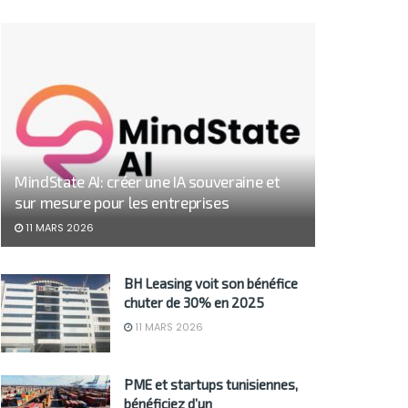
MindState AI: créer une IA souveraine et
sur mesure pour les entreprises
11 MARS 2026
BH Leasing voit son bénéfice
chuter de 30% en 2025
11 MARS 2026
PME et startups tunisiennes,
bénéficiez d’un