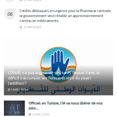
0 PARTAGES
Crédits débloqués en urgence pour la Pharmacie centrale:
le gouvernement veut rétablir un approvisionnement
continu en médicaments
0 PARTAGES
L’ONAS n’a pas augmenté ses tarifs depuis 3 ans, le
déficit s’accumule: les Tunisiens vont-ils payer
l’addition?
1 AVRIL 2026
Officiel: en Tunisie, l’IA va nous libérer de nos
jobs…
1 AVRIL 2026