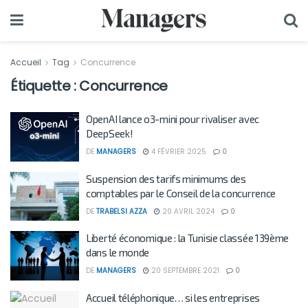
Accueil
Tag
Concurrence
Étiquette :
Concurrence
OpenAI lance o3-mini pour rivaliser avec
DeepSeek!
DE
MANAGERS
4 FÉVRIER 2025
0
Suspension des tarifs minimums des
comptables par le Conseil de la concurrence
DE
TRABELSI AZZA
20 AVRIL 2024
0
Liberté économique : la Tunisie classée 139ème
dans le monde
DE
MANAGERS
20 SEPTEMBRE 2021
0
Accueil téléphonique… si les entreprises