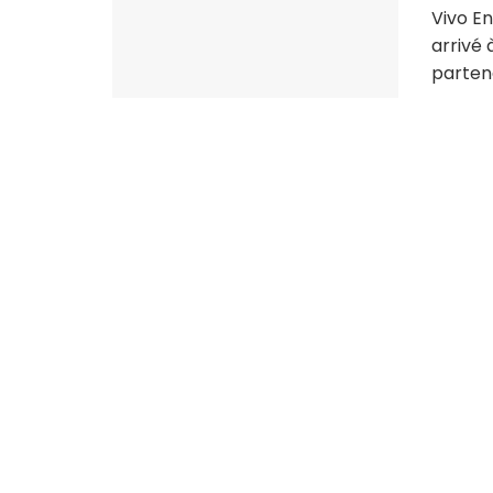
Vivo E
arrivé 
partena