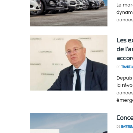
Le mar
dynami
concess
Les e
de l’a
accor
DE
TRABEL
Depuis
la rév
concess
émergé
Conce
DE
BASSEM