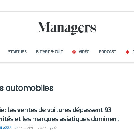
STARTUPS
BIZ’ART & CULT
VIDÉO
PODCAST
s automobiles
ie: les ventes de voitures dépassent 93
nités et les marques asiatiques dominent
SI AZZA
26 JANVIER 2026
0