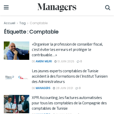
Accueil
Tag
Comptable
Étiquette :
Comptable
«Organiser la profession de conseiller fiscal,
c’est éviter les erreurs et protéger le
contribuable…»
DE
AMENI MEJRI
13 JUIN 2025
0
Les jeunes experts comptables de Tunisie
accèdent à des formations de l’Institut Tunisien
des Administrateurs
DE
MANAGERS
28 JUIN 2021
0
XPR Accounting, les factures automatisées
pour tous les comptables de la Compagnie des
comptables de Tunisie