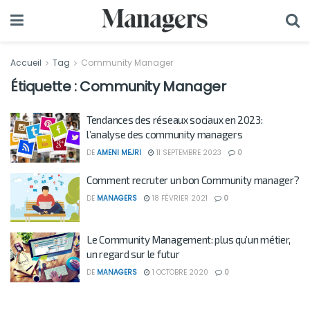
Accueil
Tag
Community Manager
Étiquette :
Community Manager
Tendances des réseaux sociaux en 2023:
l’analyse des community managers
DE
AMENI MEJRI
11 SEPTEMBRE 2023
0
Comment recruter un bon Community manager?
DE
MANAGERS
18 FÉVRIER 2021
0
Le Community Management: plus qu’un métier,
un regard sur le futur
DE
MANAGERS
1 OCTOBRE 2020
0