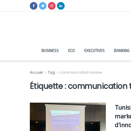
BUSINESS
ECO
EXECUTIVES
BANKING
Accueil
Tag
communication tunisie
Étiquette :
communication t
Tunisi
marke
d’inn