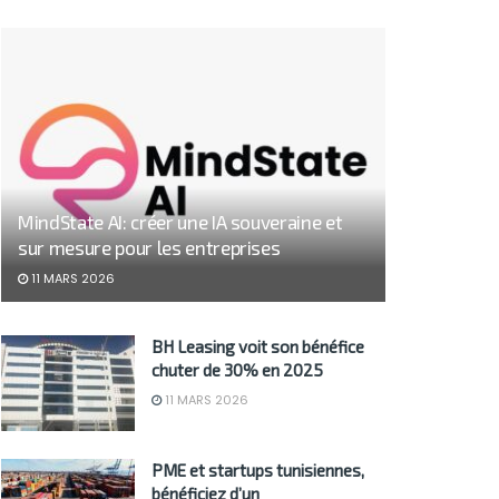
MindState AI: créer une IA souveraine et
sur mesure pour les entreprises
11 MARS 2026
BH Leasing voit son bénéfice
chuter de 30% en 2025
11 MARS 2026
PME et startups tunisiennes,
bénéficiez d’un