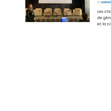
DE
MANAG
Les ch
de gén
et la c