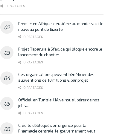
0 PARTAGES
Premier en Afrique, deuxième au monde: voici le
nouveau pont de Bizerte
0 PARTAGES
Projet Taparura à Sfax: ce qui bloque encore le
lancement du chantier
0 PARTAGES
Ces organisations peuvent bénéficier des
subventions de 10 millions € par projet
0 PARTAGES
Officiel: en Tunisie, l’IA va nous libérer de nos
jobs…
0 PARTAGES
Crédits débloqués en urgence pour la
Pharmacie centrale: le gouvernement veut