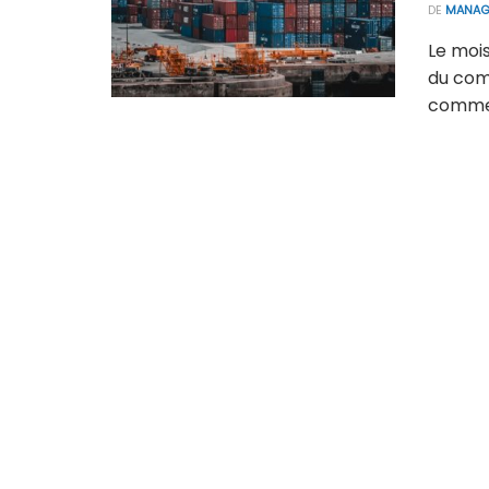
DE
MANAG
Le mois
du com
commerc