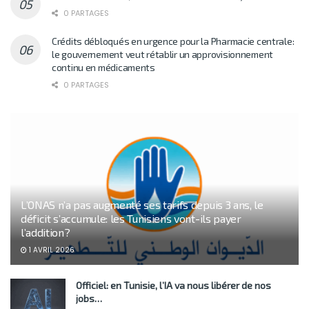
0 PARTAGES
Crédits débloqués en urgence pour la Pharmacie centrale:
le gouvernement veut rétablir un approvisionnement
continu en médicaments
0 PARTAGES
L’ONAS n’a pas augmenté ses tarifs depuis 3 ans, le
déficit s’accumule: les Tunisiens vont-ils payer
l’addition?
1 AVRIL 2026
Officiel: en Tunisie, l’IA va nous libérer de nos
jobs…