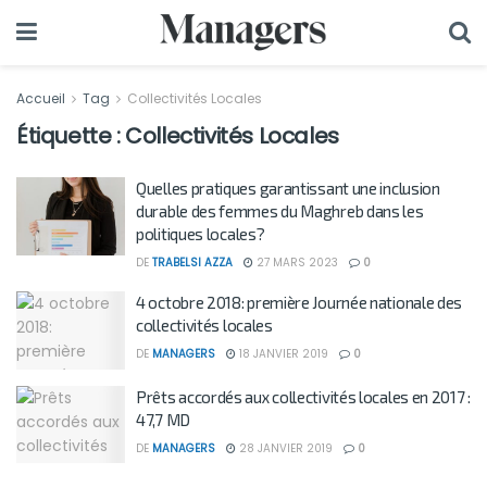
Accueil
Tag
Collectivités Locales
Étiquette :
Collectivités Locales
Quelles pratiques garantissant une inclusion
durable des femmes du Maghreb dans les
politiques locales?
DE
TRABELSI AZZA
27 MARS 2023
0
4 octobre 2018: première Journée nationale des
collectivités locales
DE
MANAGERS
18 JANVIER 2019
0
Prêts accordés aux collectivités locales en 2017 :
47,7 MD
DE
MANAGERS
28 JANVIER 2019
0