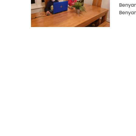
Benyam
Benyami