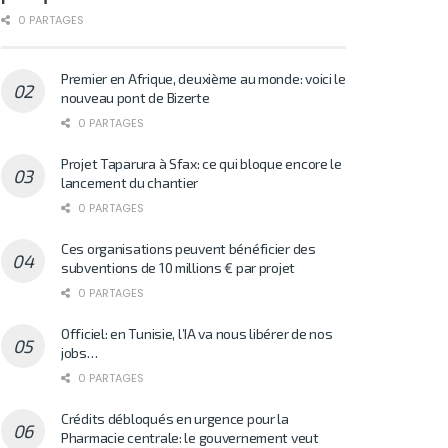
0 PARTAGES
Premier en Afrique, deuxième au monde: voici le
nouveau pont de Bizerte
0 PARTAGES
Projet Taparura à Sfax: ce qui bloque encore le
lancement du chantier
0 PARTAGES
Ces organisations peuvent bénéficier des
subventions de 10 millions € par projet
0 PARTAGES
Officiel: en Tunisie, l’IA va nous libérer de nos
jobs…
0 PARTAGES
Crédits débloqués en urgence pour la
Pharmacie centrale: le gouvernement veut