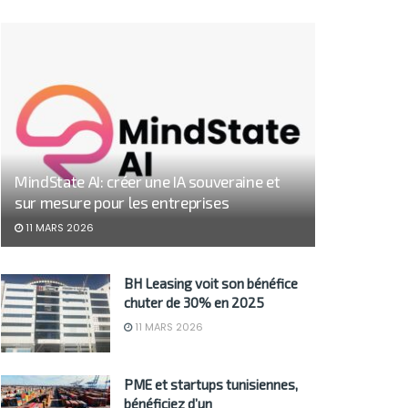
MindState AI: créer une IA souveraine et
sur mesure pour les entreprises
11 MARS 2026
BH Leasing voit son bénéfice
chuter de 30% en 2025
11 MARS 2026
PME et startups tunisiennes,
bénéficiez d’un