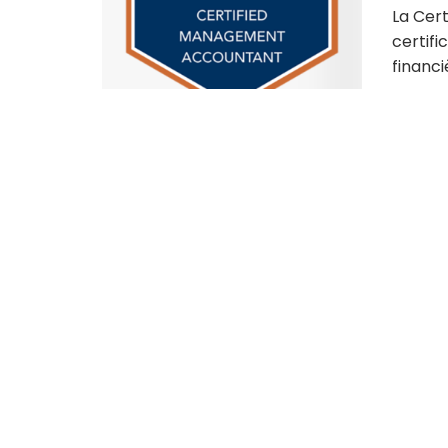
La Cer
certifi
financi