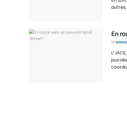
En 2011
autres,
En ro
DE
MANAG
L’ IACE
journé
coordon