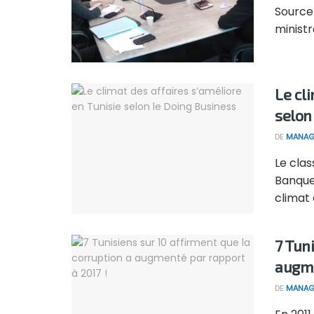
Source
ministr
Le cl
selon
DE
MANAG
Le clas
Banque
climat d
7 Tun
augme
DE
MANAG