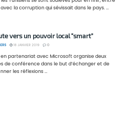
, les Tunisiens se sont soulevés pour en finir, entre
 avec la corruption qui sévissait dans le pays. ...
ute vers un pouvoir local “smart”
ERS
18 JANVIER 2019
0
, en partenariat avec Microsoft organise deux
es de conférence dans le but d’échanger et de
ner les réflexions ...