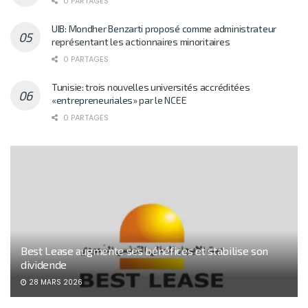
0 PARTAGES
UIB: Mondher Benzarti proposé comme administrateur
représentant les actionnaires minoritaires
0 PARTAGES
Tunisie: trois nouvelles universités accréditées
«entrepreneuriales» par le NCEE
0 PARTAGES
Best Lease augmente ses bénéfices et stabilise son
dividende
28 MARS 2026