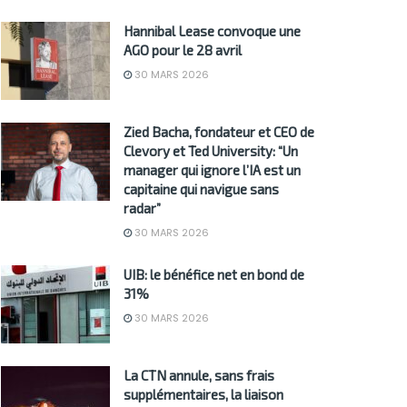
Hannibal Lease convoque une
AGO pour le 28 avril
30 MARS 2026
Zied Bacha, fondateur et CEO de
Clevory et Ted University: “Un
manager qui ignore l’IA est un
capitaine qui navigue sans
radar”
30 MARS 2026
UIB: le bénéfice net en bond de
31%
30 MARS 2026
La CTN annule, sans frais
supplémentaires, la liaison