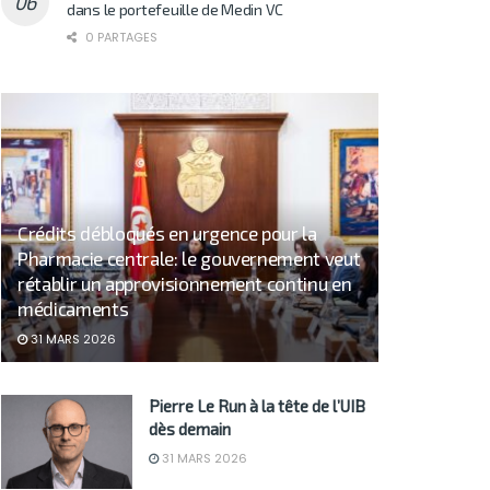
dans le portefeuille de Medin VC
0 PARTAGES
Crédits débloqués en urgence pour la
Pharmacie centrale: le gouvernement veut
rétablir un approvisionnement continu en
médicaments
31 MARS 2026
Pierre Le Run à la tête de l’UIB
dès demain
31 MARS 2026