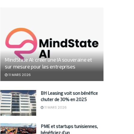
MindState AI: créer une IA souveraine et
sur mesure pour les entreprises
11 MARS 2026
BH Leasing voit son bénéfice
chuter de 30% en 2025
11 MARS 2026
PME et startups tunisiennes,
bénéficiez d’un