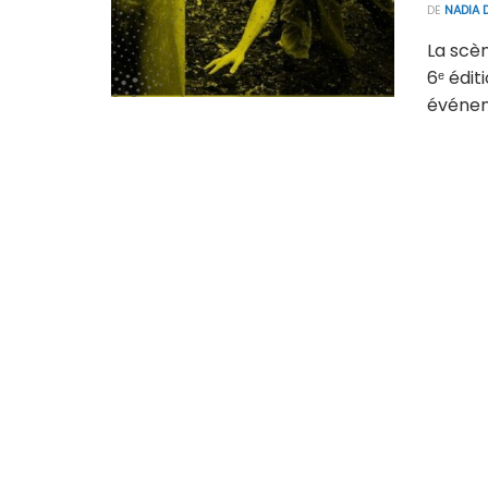
DE
NADIA 
La scè
6ᵉ édit
événeme