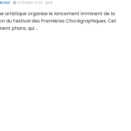
DEJOUI
13 FÉVRIER 2026
0
ne artistique organise le lancement imminent de la
ion du Festival des Premières Chorégraphiques. Cet
nt phare, qui ...