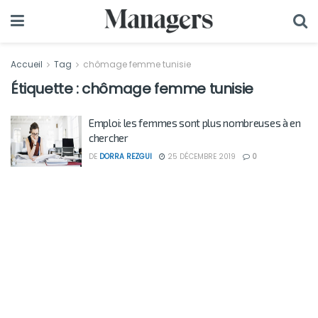
Accueil
Tag
chômage femme tunisie
Étiquette :
chômage femme tunisie
Emploi: les femmes sont plus nombreuses à en
chercher
DE
DORRA REZGUI
25 DÉCEMBRE 2019
0