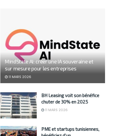
MindState AI: créer une IA souveraine et
sur mesure pour les entreprises
11 MARS 2026
BH Leasing voit son bénéfice
chuter de 30% en 2025
11 MARS 2026
PME et startups tunisiennes,
bénéficiez d’un