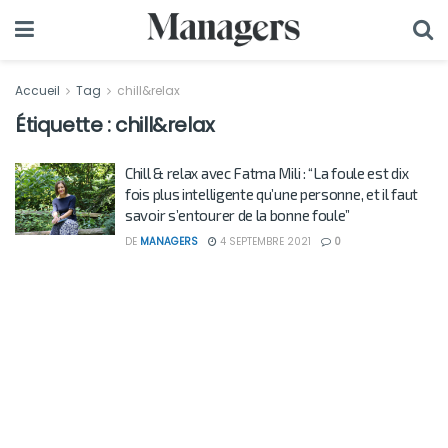
Accueil
Tag
chill&relax
Étiquette :
chill&relax
Chill & relax avec Fatma Mili : “La foule est dix
fois plus intelligente qu’une personne, et il faut
savoir s’entourer de la bonne foule”
DE
MANAGERS
4 SEPTEMBRE 2021
0