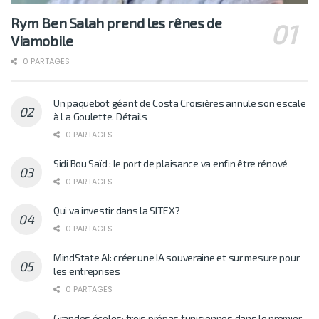
Rym Ben Salah prend les rênes de
Viamobile
0 PARTAGES
Un paquebot géant de Costa Croisières annule son escale
à La Goulette. Détails
0 PARTAGES
Sidi Bou Saïd : le port de plaisance va enfin être rénové
0 PARTAGES
Qui va investir dans la SITEX?
0 PARTAGES
MindState AI: créer une IA souveraine et sur mesure pour
les entreprises
0 PARTAGES
Grandes écoles: trois prépas tunisiennes dans le premier