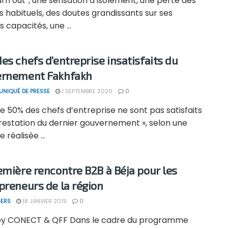
rn out”, une sensation d’isolement, une perte des
 habituels, des doutes grandissants sur ses
 capacités, une ...
es chefs d’entreprise insatisfaits du
ernement Fakhfakh
NIQUÉ DE PRESSE
1 SEPTEMBRE 2020
0
de 50% des chefs d’entreprise ne sont pas satisfaits
restation du dernier gouvernement », selon une
 réalisée ...
emière rencontre B2B à Béja pour les
preneurs de la région
ERS
18 JANVIER 2019
0
 by CONECT & QFF Dans le cadre du programme