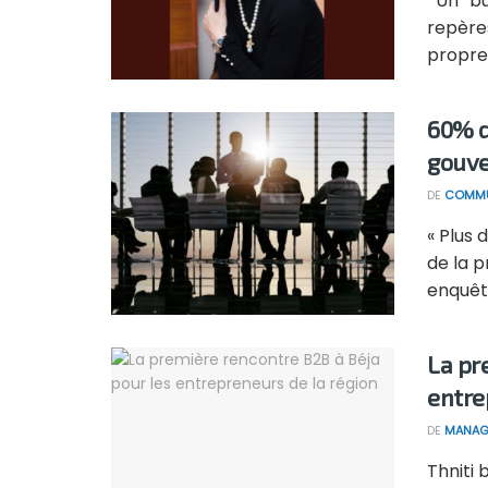
Un “bu
repères
propres
60% d
gouv
DE
COMMU
« Plus 
de la p
enquête
La pr
entre
DE
MANAG
Thniti