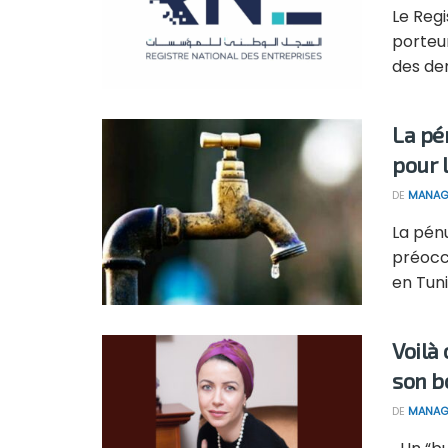
Le Regi
porteu
des dem
La pé
pour 
DE
MANAG
La pénu
préocc
en Tuni
Voilà
son b
DE
MANAG