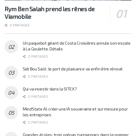
Rym Ben Salah prend les rênes de
Viamobile
0 PARTAGES
Un paquebot géant de Costa Croisières annule son escale
à La Goulette. Détails
0 PARTAGES
Sidi Bou Saïd : le port de plaisance va enfin être rénové
0 PARTAGES
Qui va investir dans la SITEX?
0 PARTAGES
MindState AI: créer une IA souveraine et sur mesure pour
les entreprises
0 PARTAGES
Grandes écoles: trois prépas tunisiennes dans le premier