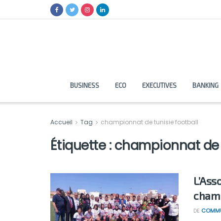
BUSINESS
ECO
EXECUTIVES
BANKING
Accueil
Tag
championnat de tunisie football
Étiquette :
championnat de t
L’Ass
champ
DE
COMMU