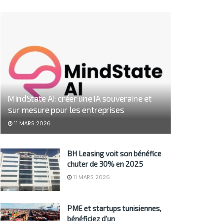
MindState AI: créer une IA souveraine et
sur mesure pour les entreprises
11 MARS 2026
BH Leasing voit son bénéfice
chuter de 30% en 2025
11 MARS 2026
PME et startups tunisiennes,
bénéficiez d’un