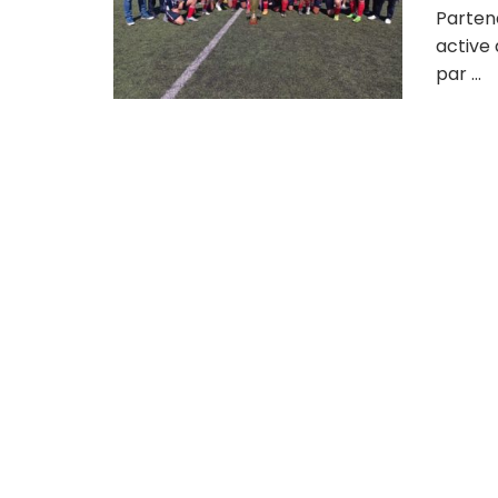
Partena
active
par ...