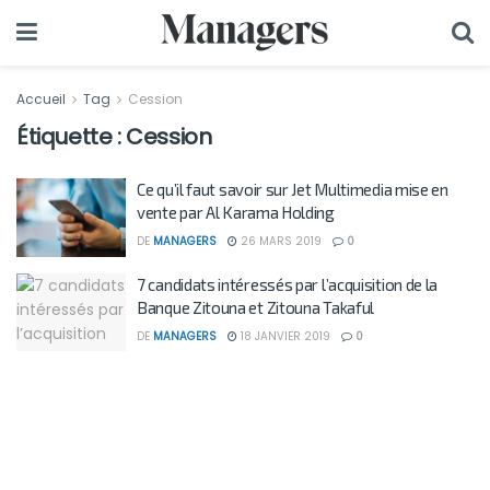
Accueil
Tag
Cession
Étiquette :
Cession
Ce qu’il faut savoir sur Jet Multimedia mise en
vente par Al Karama Holding
DE
MANAGERS
26 MARS 2019
0
7 candidats intéressés par l’acquisition de la
Banque Zitouna et Zitouna Takaful
DE
MANAGERS
18 JANVIER 2019
0